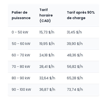
Tarif
Palier de
Tarif après 90%
horaire
puissance
de charge
(CAD)
0 - 50 kW
15,73 $/h
31,45 $/h
50 - 60 kW
19,95 $/h
39,90 $/h
60 - 70 kW
24,18 $/h
48,36 $/h
70 - 80 kW
28,41 $/h
56,82 $/h
80 - 90 kW
32,64 $/h
65,28 $/h
90 - 100 kW
36,87 $/h
73,74 $/h