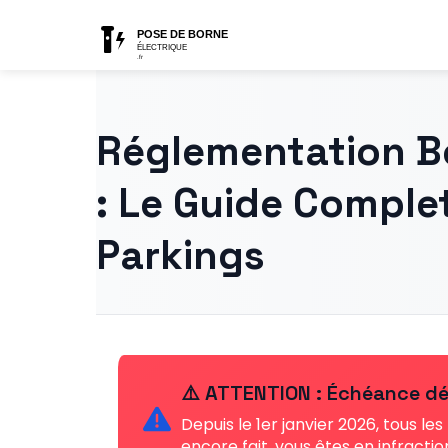
Réglementation B
: Le Guide Comple
Parkings
⚠️ ATTENTION : Échéance dé
Depuis le 1er janvier 2026, tous l
encore fait, vous êtes en infractio